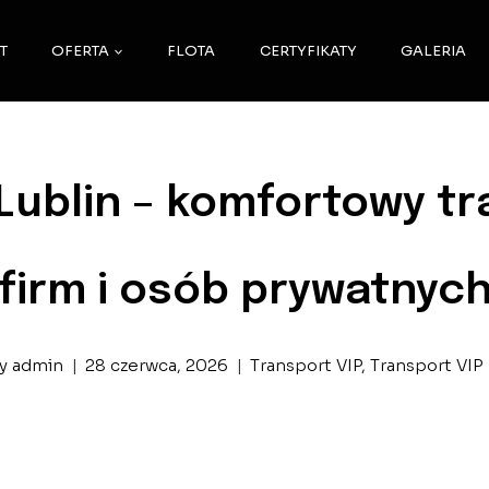
T
OFERTA
FLOTA
CERTYFIKATY
GALERIA
jem busów VIP Lublin – komfortowy transport premium dla
CENNIK
KONTAKT
ublin – komfortowy t
firm i osób prywatnyc
y
admin
28 czerwca, 2026
Transport VIP
,
Transport VIP 