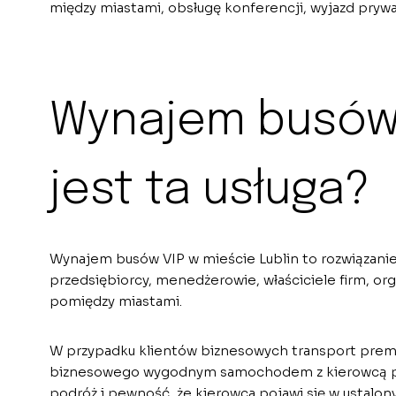
między miastami, obsługę konferencji, wyjazd pryw
Wynajem busów V
jest ta usługa?
Wynajem busów VIP w mieście Lublin to rozwiązanie d
przedsiębiorcy, menedżerowie, właściciele firm, org
pomiędzy miastami.
W przypadku klientów biznesowych transport premi
biznesowego wygodnym samochodem z kierowcą poka
podróż i pewność, że kierowca pojawi się w ustalon