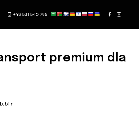
+48 531 540 795
 firm i osób prywatnych
ransport premium dla
h
Lublin