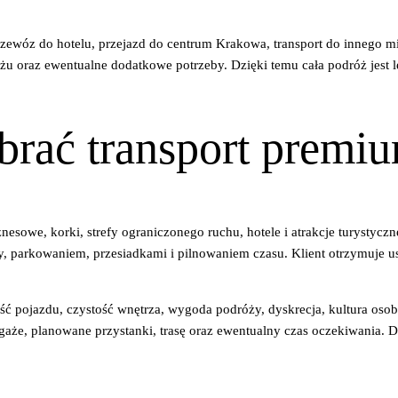
rzewóz do hotelu, przejazd do centrum Krakowa, transport do innego m
gażu oraz ewentualne dodatkowe potrzeby. Dzięki temu cała podróż jest 
brać transport prem
esowe, korki, strefy ograniczonego ruchu, hotele i atrakcje turystycz
y, parkowaniem, przesiadkami i pilnowaniem czasu. Klient otrzymuje 
kość pojazdu, czystość wnętrza, wygoda podróży, dyskrecja, kultura osob
aże, planowane przystanki, trasę oraz ewentualny czas oczekiwania. D