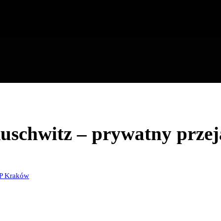
ejazd i organizacja trasy
schwitz – prywatny przeja
IP Kraków