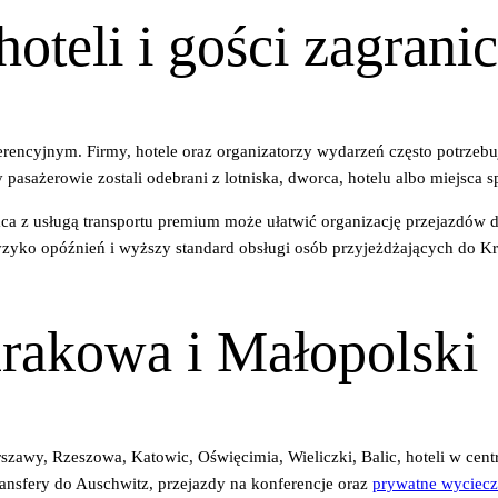
 hoteli i gości zagran
ncyjnym. Firmy, hotele oraz organizatorzy wydarzeń często potrzebują
pasażerowie zostali odebrani z lotniska, dworca, hotelu albo miejsca sp
praca z usługą transportu premium może ułatwić organizację przejazdów 
yzyko opóźnień i wyższy standard obsługi osób przyjeżdżających do K
Krakowa i Małopolski
zawy, Rzeszowa, Katowic, Oświęcimia, Wieliczki, Balic, hoteli w cent
ransfery do Auschwitz, przejazdy na konferencje oraz
prywatne wyciecz