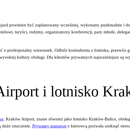
ejazd powinien być zaplanowany wcześniej, wykonany punktualnie i d
otelowi, turyści, rodziny, organizatorzy konferencji, pary młode, dele
o profesjonalny wizerunek. Odbiór kontrahenta z lotniska, przewóz go
 wysokiej kultury obsługi. Dla klientów prywatnych najważniejsze są 
irport i lotnisko Kr
we
. Kraków Airport, znane również jako lotnisko Kraków-Balice, obsłu
ą duże znaczenie.
Prywatny transport
z kierowcą pozwala uniknąć stres