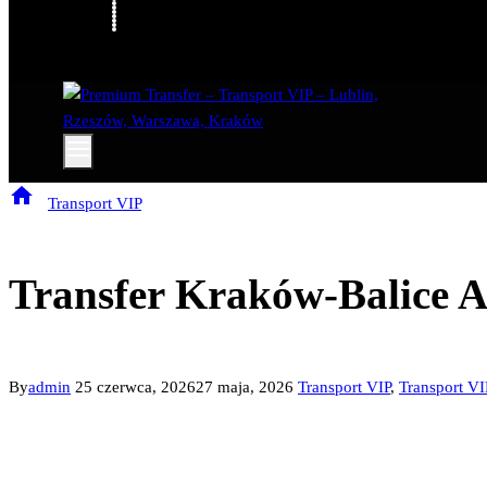
/
Transport VIP
/
Transfer Kraków-Balice Auschwitz – prywatny prz
Transfer Kraków-Balice Au
By
admin
25 czerwca, 2026
27 maja, 2026
Transport VIP
,
Transport V