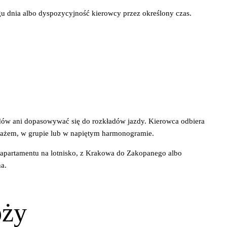
ągu dnia albo dyspozycyjność kierowcy przez określony czas.
jazdów ani dopasowywać się do rozkładów jazdy. Kierowca odbiera
agażem, w grupie lub w napiętym harmonogramie.
z apartamentu na lotnisko, z Krakowa do Zakopanego albo
na.
óży