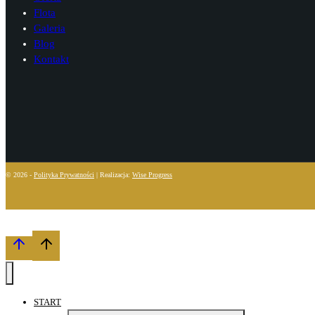
Flota
Galeria
Blog
Kontakt
© 2026 -
Polityka Prywatności
| Realizacja:
Wise Progress
START